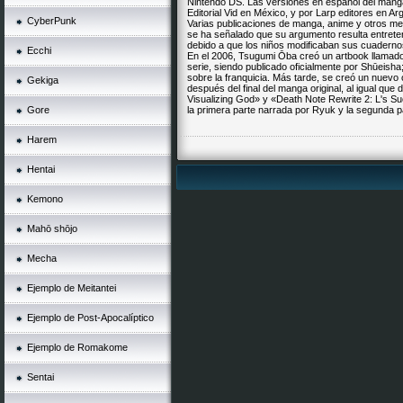
Nintendo DS. Las versiones en español del manga 
Editorial Vid en México, y por Larp editores en Ar
CyberPunk
Varias publicaciones de manga, anime y otros medi
se ha señalado que su argumento resulta entreten
debido a que los niños modificaban sus cuaderno
Ecchi
En el 2006, Tsugumi Ōba creó un artbook llamado «
serie, siendo publicado oficialmente por Shūeish
sobre la franquicia. Más tarde, se creó un nuev
Gekiga
después del final del manga original, al igual qu
Visualizing God» y «Death Note Rewrite 2: L's 
Gore
la primera parte narrada por Ryuk y la segunda p
Harem
Hentai
Kemono
Mahō shōjo
Mecha
Ejemplo de Meitantei
Ejemplo de Post-Apocalíptico
Ejemplo de Romakome
Sentai