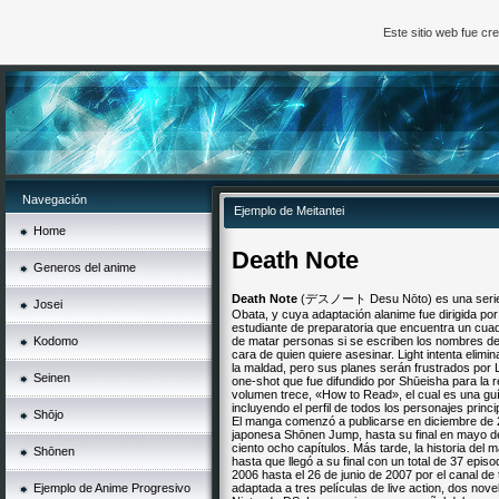
Este sitio web fue c
Navegación
Ejemplo de Meitantei
Home
Death Note
Generos del anime
Death Note
(デスノート Desu Nōto) es una serie m
Josei
Obata, y cuya adaptación alanime fue dirigida por 
estudiante de preparatoria que encuentra un cua
Kodomo
de matar personas si se escriben los nombres de 
cara de quien quiere asesinar. Light intenta elim
la maldad, pero sus planes serán frustrados por 
Seinen
one-shot que fue difundido por Shūeisha para la
volumen trece, «How to Read», el cual es una guía
incluyendo el perfil de todos los personajes princi
Shōjo
El manga comenzó a publicarse en diciembre de 20
japonesa Shōnen Jump, hasta su final en mayo de
ciento ocho capítulos. Más tarde, la historia de
Shōnen
hasta que llegó a su final con un total de 37 epis
2006 hasta el 26 de junio de 2007 por el canal de 
Ejemplo de Anime Progresivo
adaptada a tres películas de live action, dos nov