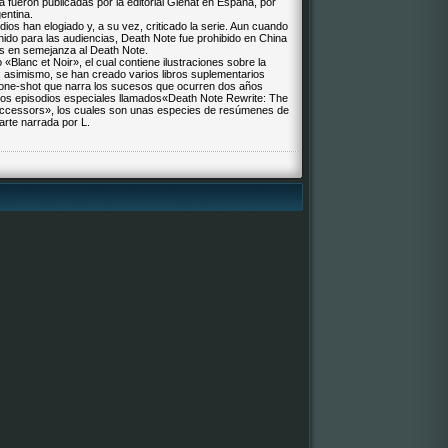
fueron publicadas por la editorial Glénat en España, por
gentina.
os han elogiado y, a su vez, criticado la serie. Aun cuando
ido para las audiencias, Death Note fue prohibido en China
s en semejanza al Death Note.
Blanc et Noir», el cual contiene ilustraciones sobre la
a; asimismo, se han creado varios libros suplementarios
o one-shot que narra los sucesos que ocurren dos años
e dos episodios especiales llamados«Death Note Rewrite: The
Successors», los cuales son unas especies de resúmenes de
arte narrada por L.