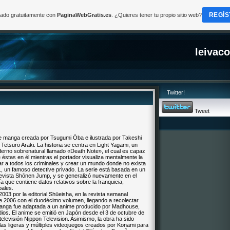
REGÍS
reado gratuitamente con
PaginaWebGratis.es
. ¿Quieres tener tu propio sitio web?
leivac
Twitter!
Tweet
anga creada por Tsugumi Ōba e ilustrada por Takeshi
Tetsurō Araki. La historia se centra en Light Yagami, un
derno sobrenatural llamado «Death Note», el cual es capaz
éstas en él mientras el portador visualiza mentalmente la
inar a todos los criminales y crear un mundo donde no exista
L, un famoso detective privado. La serie está basada en un
 revista Shōnen Jump, y se generalizó nuevamente en el
 que contiene datos relativos sobre la franquicia,
pales.
03 por la editorial Shūeisha, en la revista semanal
 2006 con el duodécimo volumen, llegando a recolectar
l manga fue adaptada a un anime producido por Madhouse,
odios. El anime se emitió en Japón desde el 3 de octubre de
televisión Nippon Television. Asimismo, la obra ha sido
elas ligeras y múltiples videojuegos creados por Konami para