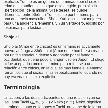
explícito. Yuri no es un género determinado por el sexo o
edad de la audiencia a la que esta dirigido, pero sí a la
"percepción" de la misma. Si se desea, se puede
diferenciar entre Shōnen Yuri, escrito por hombres para
una audiencia masculina, Shōjo Yuri, escrito por mujeres
para una audiencia femenina, y Yuri Verdadero, escrito por
lesbianas para lesbianas.
Shōjo ai
Shōjo ai (Amor entre chicas) es un término relativamente
nuevo, análogo a Shōnen ai (Amor entre hombres) creado
por un fan estadounidense y adoptado por el fandom
occidental, que tiene poco a ningún uso en Japón. El shōjo
ai fue aceptado como un termino para referirse a una
relación entre chicas, en la cual es mas fuerte el elemento
romántico que el sexual, más específicamente, cuando no
hay escenas de sexo explicito.
Terminología
En Japón, a las dos participantes de una relación yuri se
las llama Tachi (立ち, タチ) y Neko (ネコ). Neko, significa
literalmente gato en japonés y Tachi, proviene de la jerga