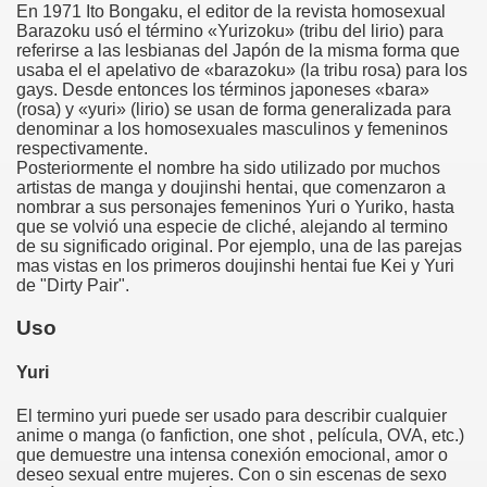
En 1971 Ito Bongaku, el editor de la revista homosexual
Barazoku usó el término «Yurizoku» (tribu del lirio) para
referirse a las lesbianas del Japón de la misma forma que
usaba el el apelativo de «barazoku» (la tribu rosa) para los
gays. Desde entonces los términos japoneses «bara»
(rosa) y «yuri» (lirio) se usan de forma generalizada para
denominar a los homosexuales masculinos y femeninos
respectivamente.
Posteriormente el nombre ha sido utilizado por muchos
artistas de manga y doujinshi hentai, que comenzaron a
nombrar a sus personajes femeninos Yuri o Yuriko, hasta
que se volvió una especie de cliché, alejando al termino
de su significado original. Por ejemplo, una de las parejas
mas vistas en los primeros doujinshi hentai fue Kei y Yuri
de "Dirty Pair".
Uso
Yuri
El termino yuri puede ser usado para describir cualquier
anime o manga (o fanfiction, one shot , película, OVA, etc.)
que demuestre una intensa conexión emocional, amor o
deseo sexual entre mujeres. Con o sin escenas de sexo