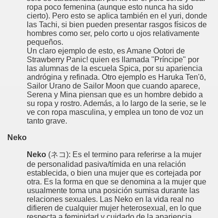
ropa poco femenina (aunque esto nunca ha sido
cierto). Pero esto se aplica también en el yuri, donde
las Tachi, si bien pueden presentar rasgos físicos de
hombres como ser, pelo corto u ojos relativamente
pequeños.
Un claro ejemplo de esto, es Amane Ootori de
Strawberry Panic! quien es llamada "Príncipe" por
las alumnas de la escuela Spica, por su apariencia
andrógina y refinada. Otro ejemplo es Haruka Ten'ō,
Sailor Urano de Sailor Moon que cuando aparece,
Serena y Mina piensan que es un hombre debido a
su ropa y rostro. Además, a lo largo de la serie, se le
ve con ropa masculina, y emplea un tono de voz un
tanto grave.
Neko
Neko
(ネコ): Es el termino para referirse a la mujer
de personalidad pasiva/tímida en una relación
establecida, o bien una mujer que es cortejada por
otra. Es la forma en que se denomina a la mujer que
usualmente toma una posición sumisa durante las
relaciones sexuales. Las Neko en la vida real no
difieren de cualquier mujer heterosexual, en lo que
respecta a feminidad y cuidado de la apariencia.