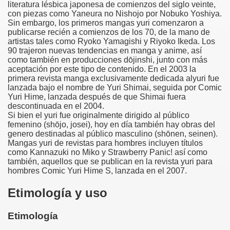
literatura lésbica japonesa de comienzos del siglo veinte,
con piezas como Yaneura no Nishojo por Nobuko Yoshiya.
Sin embargo, los primeros mangas yuri comenzaron a
publicarse recién a comienzos de los 70, de la mano de
artistas tales como Ryoko Yamagishi y Riyoko Ikeda. Los
90 trajeron nuevas tendencias en manga y anime, así
como también en producciones dōjinshi, junto con más
aceptación por este tipo de contenido. En el 2003 la
primera revista manga exclusivamente dedicada alyuri fue
lanzada bajo el nombre de Yuri Shimai, seguida por Comic
Yuri Hime, lanzada después de que Shimai fuera
descontinuada en el 2004.
Si bien el yuri fue originalmente dirigido al público
femenino (shōjo, josei), hoy en día también hay obras del
genero destinadas al público masculino (shōnen, seinen).
Mangas yuri de revistas para hombres incluyen títulos
como Kannazuki no Miko y Strawberry Panic! así como
también, aquellos que se publican en la revista yuri para
hombres Comic Yuri Hime S, lanzada en el 2007.
Etimología y uso
Etimología