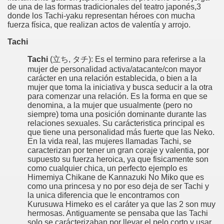
de una de las formas tradicionales del teatro japonés,3
donde los Tachi-yaku representan héroes con mucha
fuerza física, que realizan actos de valentía y arrojo.
Tachi
Tachi
(立ち, タチ): Es el termino para referirse a la
mujer de personalidad activa/atacante/con mayor
carácter en una relación establecida, o bien a la
mujer que toma la iniciativa y busca seducir a la otra
para comenzar una relación. Es la forma en que se
denomina, a la mujer que usualmente (pero no
siempre) toma una posición dominante durante las
relaciones sexuales. Su carácteristica principal es
que tiene una personalidad más fuerte que las Neko.
En la vida real, las mujeres llamadas Tachi, se
caracterizan por tener un gran coraje y valentia, por
supuesto su fuerza heroica, ya que fisicamente son
como cualquier chica, un perfecto ejemplo es
Himemiya Chikane de Kannazuki No Miko que es
como una princesa y no por eso deja de ser Tachi y
la unica diferencia que le encontramos con
Kurusuwa Himeko es el caráter ya que las 2 son muy
hermosas. Antiguamente se pensaba que las Tachi
solo se carácterizaban por llevar el pelo corto y usar