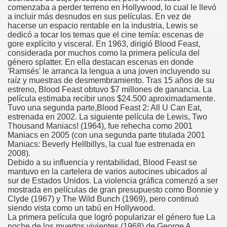
comenzaba a perder terreno en Hollywood, lo cual le llevó
a incluir más desnudos en sus películas. En vez de
hacerse un espacio rentable en la industria, Lewis se
dedicó a tocar los temas que el cine temía: escenas de
gore explícito y visceral. En 1963, dirigió Blood Feast,
considerada por muchos como la primera película del
género splatter. En ella destacan escenas en donde
'Ramsés' le arranca la lengua a una joven incluyendo su
raíz y muestras de desmembramiento. Tras 15 años de su
estreno, Blood Feast obtuvo $7 millones de ganancia. La
película estimaba recibir unos $24.500 aproximadamente.
Tuvo una segunda parte,Blood Feast 2: All U Can Eat,
estrenada en 2002. La siguiente película de Lewis, Two
Thousand Maniacs! (1964), fue rehecha como 2001
Maniacs en 2005 (con una segunda parte titulada 2001
Maniacs: Beverly Hellbillys, la cual fue estrenada en
2008).
Debido a su influencia y rentabilidad, Blood Feast se
mantuvo en la cartelera de varios autocines ubicados al
sur de Estados Unidos. La violencia gráfica comenzó a ser
mostrada en películas de gran presupuesto como Bonnie y
Clyde (1967) y The Wild Bunch (1969), pero continuó
siendo vista como un tabú en Hollywood.
La primera película que logró popularizar el género fue La
noche de los muertos vivientes (1968) de George A.