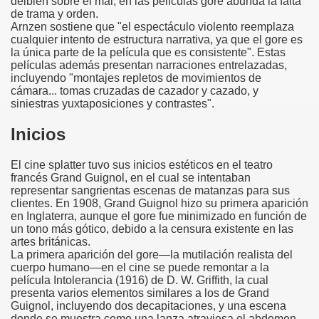
delbien sobre el mal, en las películas gore abunda la falta
de trama y orden.
Arnzen sostiene que "el espectáculo violento reemplaza
cualquier intento de estructura narrativa, ya que el gore es
la única parte de la película que es consistente". Estas
películas además presentan narraciones entrelazadas,
incluyendo "montajes repletos de movimientos de
cámara... tomas cruzadas de cazador y cazado, y
siniestras yuxtaposiciones y contrastes".
Inicios
El cine splatter tuvo sus inicios estéticos en el teatro
francés Grand Guignol, en el cual se intentaban
representar sangrientas escenas de matanzas para sus
clientes. En 1908, Grand Guignol hizo su primera aparición
en Inglaterra, aunque el gore fue minimizado en función de
un tono más gótico, debido a la censura existente en las
artes británicas.
La primera aparición del gore—la mutilación realista del
cuerpo humano—en el cine se puede remontar a la
película Intolerancia (1916) de D. W. Griffith, la cual
presenta varios elementos similares a los de Grand
Guignol, incluyendo dos decapitaciones, y una escena
donde se muestra como una lanza atraviesa el abdomen