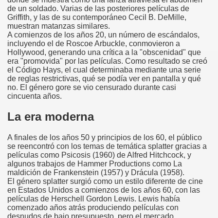
de un soldado. Varias de las posteriores películas de
Griffith, y las de su contemporáneo Cecil B. DeMille,
muestran matanzas similares.
A comienzos de los años 20, un número de escándalos,
incluyendo el de Roscoe Arbuckle, conmovieron a
Hollywood, generando una crítica a la "obscenidad" que
era "promovida" por las películas. Como resultado se creó
el Código Hays, el cual determinaba mediante una serie
de reglas restrictivas, qué se podía ver en pantalla y qué
no. El género gore se vio censurado durante casi
cincuenta años.
La era moderna
A finales de los años 50 y principios de los 60, el público
se reencontró con los temas de temática splatter gracias a
películas como Psicosis (1960) de Alfred Hitchcock, y
algunos trabajos de Hammer Productions como La
maldición de Frankenstein (1957) y Drácula (1958).
El género splatter surgió como un estilo diferente de cine
en Estados Unidos a comienzos de los años 60, con las
películas de Herschell Gordon Lewis. Lewis había
comenzado años atrás produciendo películas con
desnudos de bajo presupuesto, pero el mercado