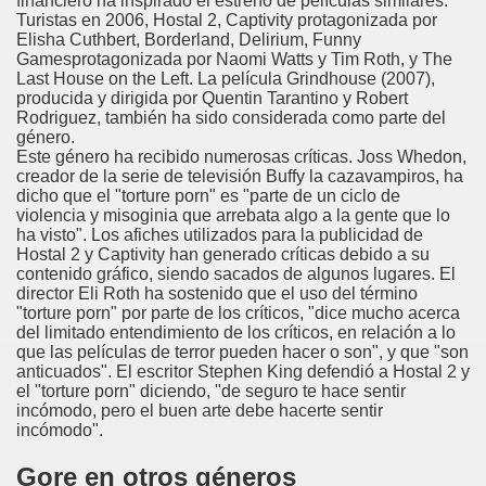
financiero ha inspirado el estreno de películas similares:
Turistas en 2006, Hostal 2, Captivity protagonizada por
Elisha Cuthbert, Borderland, Delirium, Funny
Gamesprotagonizada por Naomi Watts y Tim Roth, y The
Last House on the Left. La película Grindhouse (2007),
producida y dirigida por Quentin Tarantino y Robert
Rodriguez, también ha sido considerada como parte del
género.
Este género ha recibido numerosas críticas. Joss Whedon,
creador de la serie de televisión Buffy la cazavampiros, ha
dicho que el "torture porn" es "parte de un ciclo de
violencia y misoginia que arrebata algo a la gente que lo
ha visto". Los afiches utilizados para la publicidad de
Hostal 2 y Captivity han generado críticas debido a su
contenido gráfico, siendo sacados de algunos lugares. El
director Eli Roth ha sostenido que el uso del término
"torture porn" por parte de los críticos, "dice mucho acerca
del limitado entendimiento de los críticos, en relación a lo
que las películas de terror pueden hacer o son", y que "son
anticuados". El escritor Stephen King defendió a Hostal 2 y
el "torture porn" diciendo, "de seguro te hace sentir
incómodo, pero el buen arte debe hacerte sentir
incómodo".
Gore en otros géneros