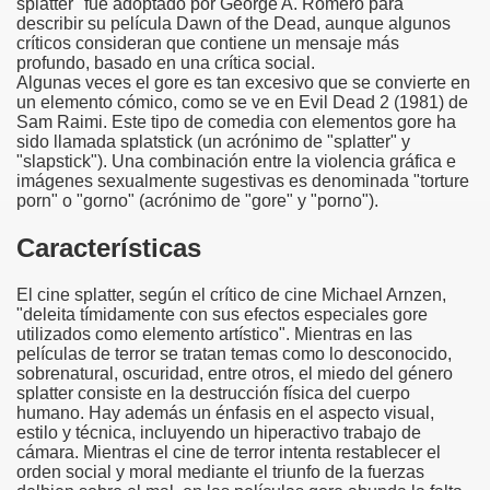
splatter" fue adoptado por George A. Romero para
describir su película Dawn of the Dead, aunque algunos
críticos consideran que contiene un mensaje más
profundo, basado en una crítica social.
Algunas veces el gore es tan excesivo que se convierte en
un elemento cómico, como se ve en Evil Dead 2 (1981) de
Sam Raimi. Este tipo de comedia con elementos gore ha
sido llamada splatstick (un acrónimo de "splatter" y
"slapstick"). Una combinación entre la violencia gráfica e
imágenes sexualmente sugestivas es denominada "torture
porn" o "gorno" (acrónimo de "gore" y "porno").
Características
El cine splatter, según el crítico de cine Michael Arnzen,
"deleita tímidamente con sus efectos especiales gore
utilizados como elemento artístico". Mientras en las
películas de terror se tratan temas como lo desconocido,
sobrenatural, oscuridad, entre otros, el miedo del género
splatter consiste en la destrucción física del cuerpo
humano. Hay además un énfasis en el aspecto visual,
estilo y técnica, incluyendo un hiperactivo trabajo de
cámara. Mientras el cine de terror intenta restablecer el
orden social y moral mediante el triunfo de la fuerzas