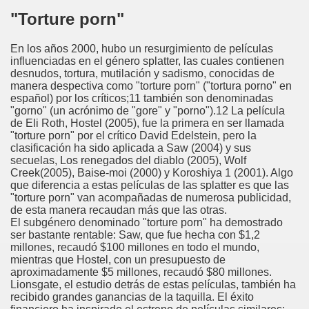
"Torture porn"
En los años 2000, hubo un resurgimiento de películas
influenciadas en el género splatter, las cuales contienen
desnudos, tortura, mutilación y sadismo, conocidas de
manera despectiva como "torture porn" ("tortura porno" en
español) por los críticos;11 también son denominadas
"gorno" (un acrónimo de "gore" y "porno").12 La película
de Eli Roth, Hostel (2005), fue la primera en ser llamada
"torture porn" por el crítico David Edelstein, pero la
clasificación ha sido aplicada a Saw (2004) y sus
secuelas, Los renegados del diablo (2005), Wolf
Creek(2005), Baise-moi (2000) y Koroshiya 1 (2001). Algo
que diferencia a estas películas de las splatter es que las
"torture porn" van acompañadas de numerosa publicidad,
de esta manera recaudan más que las otras.
El subgénero denominado "torture porn" ha demostrado
ser bastante rentable: Saw, que fue hecha con $1,2
millones, recaudó $100 millones en todo el mundo,
mientras que Hostel, con un presupuesto de
aproximadamente $5 millones, recaudó $80 millones.
Lionsgate, el estudio detrás de estas películas, también ha
recibido grandes ganancias de la taquilla. El éxito