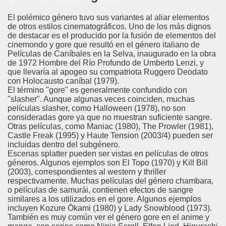
El polémico género tuvo sus variantes al aliar elementos
de otros estilos cinematográficos. Uno de los más dignos
de destacar es el producido por la fusión de elementos del
cinemondo y gore que resultó en el género italiano de
Películas de Caníbales en la Selva, inaugurado en la obra
de 1972 Hombre del Río Profundo de Umberto Lenzi, y
que llevaría al apogeo su compatriota Ruggero Deodato
con Holocausto caníbal (1979).
El término "gore" es generalmente confundido con
"slasher". Aunque algunas veces coinciden, muchas
películas slasher, como Halloween (1978), no son
consideradas gore ya que no muestran suficiente sangre.
Otras películas, como Maniac (1980), The Prowler (1981),
Castle Freak (1995) y Haute Tension (2003/4) pueden ser
incluidas dentro del subgénero.
Escenas splatter pueden ser vistas en películas de otros
géneros. Algunos ejemplos son El Topo (1970) y Kill Bill
(2003), correspondientes al western y thriller
respectivamente. Muchas películas del género chambara,
o películas de samurái, contienen efectos de sangre
similares a los utilizados en el gore. Algunos ejemplos
incluyen Kozure Ōkami (1980) y Lady Snowblood (1973).
También es muy común ver el género gore en el anime y