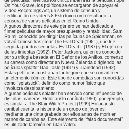
de películas; mientras los críticos iban tras la película I Spit
On Your Grave, los políticos se encargaron de apoyar el
Video Recordings Act, un sistema de censura y
certificación de videos.8 Esto tuvo como resultado la
censura de varias películas en el Reino Unido.
Algunos directores de este género se han dedicado a
filmar películas de mayor presupuesto y rentabilidad. Sam
Raimi, conocido por dirigir las películas de Spiderman, se
volvió famoso tras crear The Evil Dead (1981), que fue
seguida por dos secuelas: Evil Dead II (1987) y El ejército
de las tinieblas (1992). Peter Jackson, quien es conocido
por su trilogía basada en El Señor de los Anillos, comenzó
su carrera como director en Nueva Zelanda dirigiendo las
películas splatter Bad Taste (1987) y Braindead (1992).
Estas películas mostraban tanto gore que se convirtió en
un elemento cómico. Este tipo de comedias son conocidas
como "splatstick", definido como humor físico que
involucra destripamiento.
Algunas películas splatter han servido como influencia de
distintas maneras. Holocausto caníbal (1980), por ejemplo,
es similar a The Blair Witch Project (1999) Holocausto
caníbal cuenta la historia de un grupo de jóvenes,
mediante una cinta grabada por ellos antes de morir en
manos de caníbales. Este elemento de "falso documental"
es utilizado también en Blair Witch.