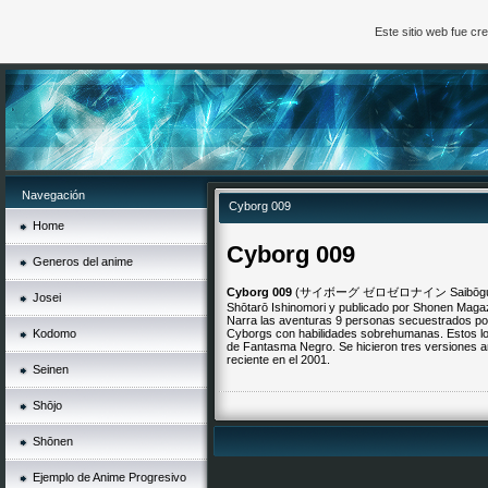
Este sitio web fue c
Navegación
Cyborg 009
Home
Cyborg 009
Generos del anime
Cyborg 009
(サイボーグ ゼロゼロナイン Saibōgu Zero Z
Josei
Shōtarō Ishinomori y publicado por Shonen Maga
Narra las aventuras 9 personas secuestrados po
Kodomo
Cyborgs con habilidades sobrehumanas. Estos log
de Fantasma Negro. Se hicieron tres versiones a
reciente en el 2001.
Seinen
Shōjo
Shōnen
Ejemplo de Anime Progresivo