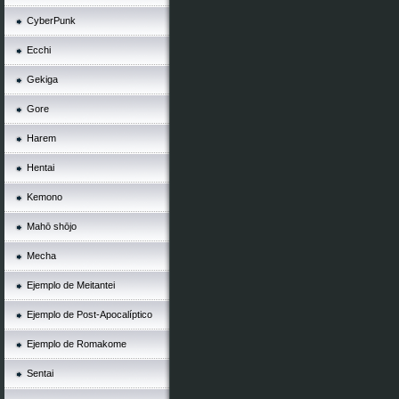
CyberPunk
Ecchi
Gekiga
Gore
Harem
Hentai
Kemono
Mahō shōjo
Mecha
Ejemplo de Meitantei
Ejemplo de Post-Apocalíptico
Ejemplo de Romakome
Sentai