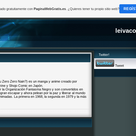
REGÍS
reado gratuitamente con
PaginaWebGratis.es
. ¿Quieres tener tu propio sitio web?
leivac
Twitter!
Tweet
ero Nain?) es un manga y anime creado por
zine y Shojo Comic en Japón.
r la Organización Fantasma Negro y son convertidos en
ran escapar y ahora pelean por la paz y liberar al mundo
nimadas. La primera en 1968, la segunda en 1979 y la más