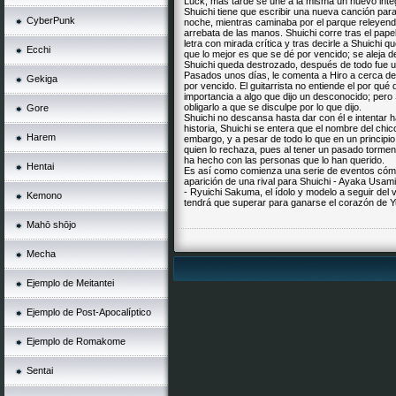
Luck, más tarde se une a la misma un nuevo integ
Shuichi tiene que escribir una nueva canción par
CyberPunk
noche, mientras caminaba por el parque releyendo l
arrebata de las manos. Shuichi corre tras el papel
letra con mirada crítica y tras decirle a Shuichi q
Ecchi
que lo mejor es que se dé por vencido; se aleja de
Shuichi queda destrozado, después de todo fue un 
Pasados unos días, le comenta a Hiro a cerca del 
Gekiga
por vencido. El guitarrista no entiende el por qué
importancia a algo que dijo un desconocido; pero
obligarlo a que se disculpe por lo que dijo.
Gore
Shuichi no descansa hasta dar con él e intentar h
historia, Shuichi se entera que el nombre del chic
Harem
embargo, y a pesar de todo lo que en un principi
quien lo rechaza, pues al tener un pasado torment
ha hecho con las personas que lo han querido.
Hentai
Es así como comienza una serie de eventos cómico
aparición de una rival para Shuichi - Ayaka Usami
- Ryuichi Sakuma, el ídolo y modelo a seguir del
Kemono
tendrá que superar para ganarse el corazón de Y
Mahō shōjo
Mecha
Ejemplo de Meitantei
Ejemplo de Post-Apocalíptico
Ejemplo de Romakome
Sentai