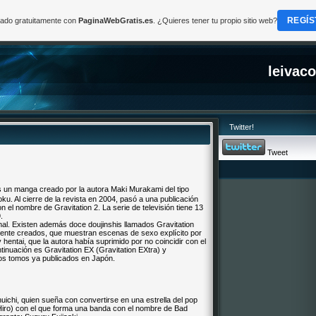
REGÍS
reado gratuitamente con
PaginaWebGratis.es
. ¿Quieres tener tu propio sitio web?
leivac
Twitter!
Tweet
anga creado por la autora Maki Murakami del tipo
oku. Al cierre de la revista en 2004, pasó a una publicación
 el nombre de Gravitation 2. La serie de televisión tiene 13
.
nal. Existen además doce doujinshis llamados Gravitation
mente creados, que muestran escenas de sexo explícito por
hentai, que la autora había suprimido por no coincidir con el
ntinuación es Gravitation EX (Gravitation EXtra) y
os tomos ya publicados en Japón.
huichi, quien sueña con convertirse en una estrella del pop
Hiro) con el que forma una banda con el nombre de Bad