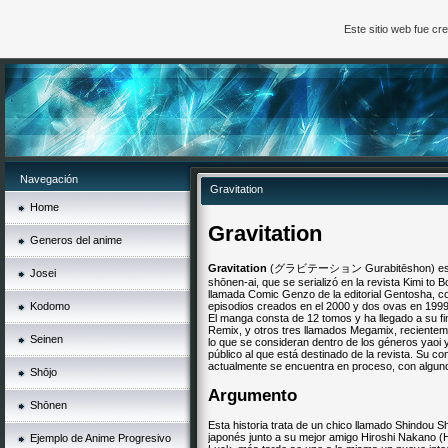
Este sitio web fue c
Navegación
Gravitation
Home
Gravitation
Generos del anime
Gravitation
(グラビテーション Gurabitēshon) es un m
Josei
shōnen-ai, que se serializó en la revista Kimi to B
llamada Comic Genzo de la editorial Gentosha, con
Kodomo
episodios creados en el 2000 y dos ovas en 1999
El manga consta de 12 tomos y ha llegado a su fi
Remix, y otros tres llamados Megamix, reciente
Seinen
lo que se consideran dentro de los géneros yaoi y 
público al que está destinado de la revista. Su co
actualmente se encuentra en proceso, con algun
Shōjo
Argumento
Shōnen
Esta historia trata de un chico llamado Shindou S
japonés junto a su mejor amigo Hiroshi Nakano (
Ejemplo de Anime Progresivo