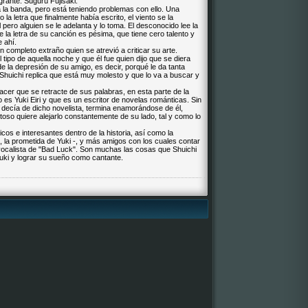
rante: Suguru Fujisaki.
a la banda, pero está teniendo problemas con ello. Una
a letra que finalmente había escrito, el viento se la
 pero alguien se le adelanta y lo toma. El desconocido lee la
ue la letra de su canción es pésima, que tiene cero talento y
 ahí.
completo extraño quien se atrevió a criticar su arte.
tipo de aquella noche y que él fue quien dijo que se diera
 de la depresión de su amigo, es decir, porqué le da tanta
 Shuichi replica que está muy molesto y que lo va a buscar y
acer que se retracte de sus palabras, en esta parte de la
o es Yuki Eiri y que es un escritor de novelas románticas. Sin
o decía de dicho novelista, termina enamorándose de él,
oso quiere alejarlo constantemente de su lado, tal y como lo
s e interesantes dentro de la historia, así como la
, la prometida de Yuki -, y más amigos con los cuales contar
 vocalista de "Bad Luck". Son muchas las cosas que Shuichi
uki y lograr su sueño como cantante.