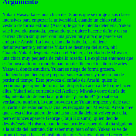
Argumento
Yukari Hasayaka es una chica de 18 años que se dirige a sus clases
intensivas para empezar la universidad, cuando un chico rubio
vestido de forma extraña (Arashi) le grita e intenta detenerla. Yukari
sale huyendo asustada, pensando que quiere hacerle daño y en su
carrera choca sin querer con una joven muy alta que parece ser
amiga de Arashi. La joven, llamada Isabella, la detiene
definitivamente y entonces Yukari se desmaya del susto, oh!
Cuando Yukari despierta está en el Atelier, al cuidado de Miwako,
una chica muy pequeña de cabello rosado. Le explican entonces que
están buscando una modelo para un desfile en el instituto de artes
Yazawa, donde estudian. Yukari se niega de forma grosera,
aduciendo que tiene que preparar sus exámenes y que no puede
perder el tiempo. Esto provoca el enfado de Arashi, quien le
recrimina que opine de forma tan despectiva acerca de lo que hacen
ellos. Yukari sale corriendo del Atelier y Miwako corre detrás de
ella, intentando detenerla al grito de "¡Caroline!" (no sabe su
verdadero nombre), lo que provoca que Yukari tropiece y deje caer
su cartilla de estudiante, la cual es recogida por Miwako. Arashi cree
que si esa chica quiere de vuelta su cartilla deberá volver por ella,
pero entonces aparece George (Jouji Koizumi), quien decide
devolvérsela él mismo, para lo cual acude a esperarla al día siguiente
a la salida del instituto. Sin saber muy bien cómo, Yukari se ve de
pronto llevada hasta el instituto de artes Yazawa, donde George le