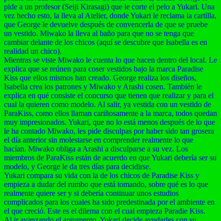
pide a un profesor (Seiji Kirasagi) que le corte el pelo a Yukari. Una
vez hecho esto, la lleva al Atelier, donde Yukari le reclama la cartilla,
que George le devuelve después de convencerla de que se pruebe
un vestido. Miwako la lleva al baño para que no se tenga que
cambiar delante de los chicos (aquí se descubre que Isabella es en
realidad un chico).
Mientras se viste Miwako le cuenta lo que hacen dentro del local. Le
explica que se reúnen para coser vestidos bajo la marca Paradise
Kiss que ellos mismos han creado. George realiza los diseños,
Isabella crea los patrones y Miwako y Arashi cosen. También le
explica en qué consiste el concurso que tienen que realizar y para el
cual la quieren como modelo. Al salir, ya vestida con un vestido de
ParaKiss, como ellos llaman cariñosamente a la marca, todos quedan
muy impresionados. Yukari, que no lo está menos después de lo que
le ha contado Miwako, les pide disculpas por haber sido tan grosera
el día anterior sin molestarse en comprender realmente lo que
hacían. Miwako obliga a Arashi a disculparse a su vez. Los
miembros de ParaKiss están de acuerdo en que Yukari debería ser su
modelo, y George le da tres días para decidirse.
Yukari compara su vida con la de los chicos de Paradise Kiss y
empieza a dudar del rumbo que está tomando, sobre qué es lo que
realmente quiere ser y si debería continuar unos estudios
complicados para los cuales ha sido predestinada por el ambiente en
el que creció. Este es el dilema con el cual empieza Paradie Kiss.
Al ir avanzando el argumento, Yukari decide ayudarles con su