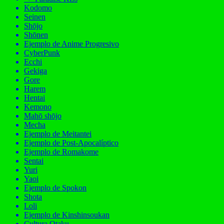
Kodomo
Seinen
Shōjo
Shōnen
Ejemplo de Anime Progresivo
CyberPunk
Ecchi
Gekiga
Gore
Harem
Hentai
Kemono
Mahō shōjo
Mecha
Ejemplo de Meitantei
Ejemplo de Post-Apocalíptico
Ejemplo de Romakome
Sentai
Yuri
Yaoi
Ejemplo de Spokon
Shota
Loli
Ejemplo de Kinshinsoukan
Cultura Otaku