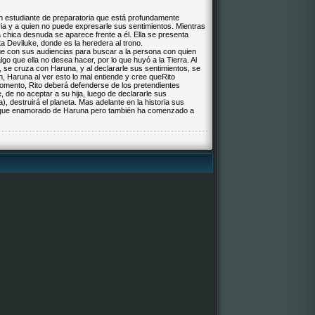
 un estudiante de preparatoria que está profundamente
a y a quien no puede expresarle sus sentimientos. Mientras
chica desnuda se aparece frente a él. Ella se presenta
a Deviluke, donde es la heredera al trono.
núe con sus audiencias para buscar a la persona con quien
lgo que ella no desea hacer, por lo que huyó a la Tierra. Al
la, se cruza con Haruna, y al declararle sus sentimientos, se
n, Haruna al ver esto lo mal entiende y cree queRito
omento, Rito deberá defenderse de los pretendientes
, de no aceptar a su hija, luego de declararle sus
, destruirá el planeta. Mas adelante en la historia sus
igue enamorado de Haruna pero también ha comenzado a