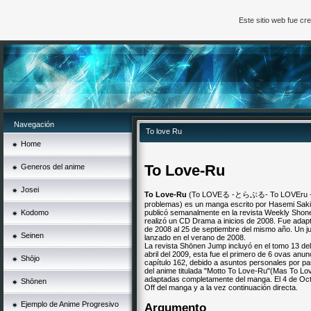
Este sitio web fue c
Navegación
To love Ru
Home
To Love-Ru
Generos del anime
Josei
To Love-Ru
(To LOVEる -とらぶる- To LOVEru -Torab
problemas) es un manga escrito por Hasemi Saki, 
Kodomo
publicó semanalmente en la revista Weekly Shone
realizó un CD Drama a inicios de 2008. Fue adapt
de 2008 al 25 de septiembre del mismo año. Un ju
Seinen
lanzado en el verano de 2008.
La revista Shōnen Jump incluyó en el tomo 13 d
abril del 2009, esta fue el primero de 6 ovas anun
Shōjo
capítulo 162, debido a asuntos personales por p
del anime titulada "Motto To Love-Ru"(Mas To Love
adaptadas completamente del manga. El 4 de Oct
Shōnen
Off del manga y a la vez continuación directa.
Ejemplo de Anime Progresivo
Argumento