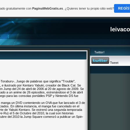
REGÍS
reado gratuitamente con
PaginaWebGratis.es
. ¿Quieres tener tu propio sitio web?
leivac
Twitter!
Tweet
uru-, Juego de palabras que significa "Trouble",
e ilustrado por Kentaro Yabuki, creador de Black Cat. Se
n Jump del 24 de abril de 2006 al 20 de agosto de 2009. Se
ado a un anime de 26 episodios, estrenándose el 3 de abril
ego para las consolas portátiles PSP y Nintendo DS fue
el manga un DVD conteniendo un OVA que fue lanzado el 3 de
ciados. En última instancia, el manga fue cancelado en el
arte de Yabuki Kentaro. Se estrenó una segunda temporada
-Ru) el 5 de Octubre del 2010, la cual son historias
ubre del 2010 la Jump Square comenzó a publicar un Spin-