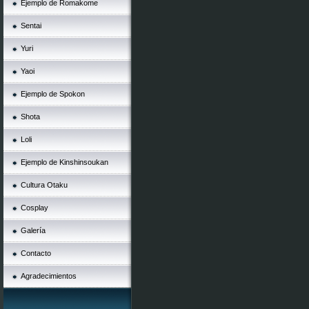
Ejemplo de Romakome
Sentai
Yuri
Yaoi
Ejemplo de Spokon
Shota
Loli
Ejemplo de Kinshinsoukan
Cultura Otaku
Cosplay
Galería
Contacto
Agradecimientos