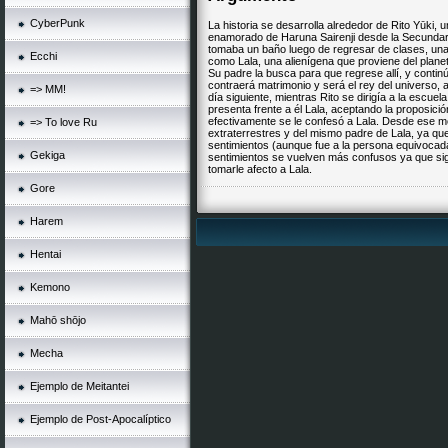
CyberPunk
La historia se desarrolla alrededor de Rito Yūki,
enamorado de Haruna Sairenji desde la Secundari
tomaba un baño luego de regresar de clases, una 
Ecchi
como Lala, una alienígena que proviene del planet
Su padre la busca para que regrese allí, y conti
contraerá matrimonio y será el rey del universo, a
=> MM!
día siguiente, mientras Rito se dirigía a la escue
presenta frente a él Lala, aceptando la proposició
efectivamente se le confesó a Lala. Desde ese m
=> To love Ru
extraterrestres y del mismo padre de Lala, ya que
sentimientos (aunque fue a la persona equivocada)
Gekiga
sentimientos se vuelven más confusos ya que s
tomarle afecto a Lala.
Gore
Harem
Hentai
Kemono
Mahō shōjo
Mecha
Ejemplo de Meitantei
Ejemplo de Post-Apocalíptico